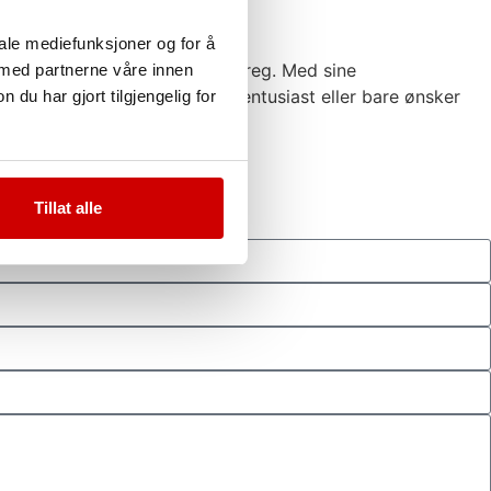
iale mediefunksjoner og for å
en din et unikt og personlig preg. Med sine
 med partnerne våre innen
 over tid. Enten du er en bilentusiast eller bare ønsker
u har gjort tilgjengelig for
Tillat alle