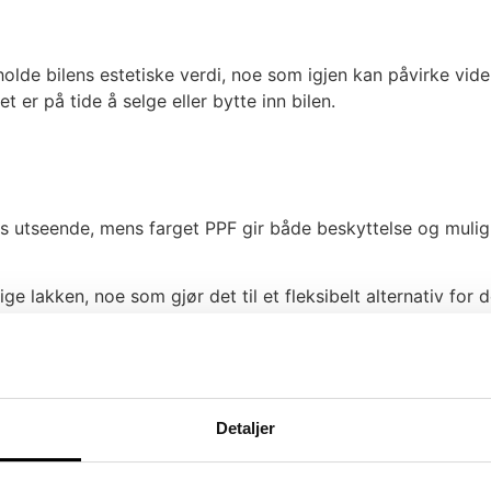
lde bilens estetiske verdi, noe som igjen kan påvirke videre
er på tide å selge eller bytte inn bilen.
s utseende, mens farget PPF gir både beskyttelse og mulighet
ge lakken, noe som gjør det til et fleksibelt alternativ for
engig av kjøretøyets bruk og eksponering for elementene.
Detaljer
relse og kompleksiteten i prosjektet. Imidlertid er det ofte