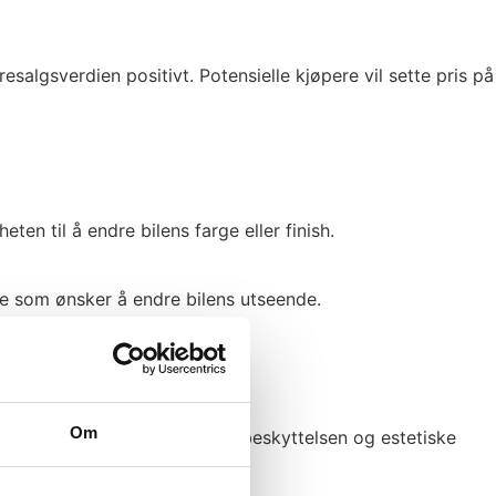
salgsverdien positivt. Potensielle kjøpere vil sette pris på
en til å endre bilens farge eller finish.
 de som ønsker å endre bilens utseende.
Om
 en verdifull investering gitt beskyttelsen og estetiske