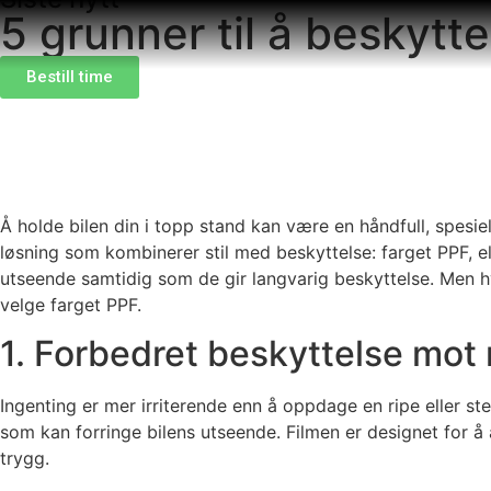
5 grunner til å beskytt
Bestill time
Å holde bilen din i topp stand kan være en håndfull, spesie
løsning som kombinerer stil med beskyttelse: farget PPF, ell
utseende samtidig som de gir langvarig beskyttelse. Men hv
velge farget PPF.
1. Forbedret beskyttelse mot 
Ingenting er mer irriterende enn å oppdage en ripe eller s
som kan forringe bilens utseende. Filmen er designet for å 
trygg.