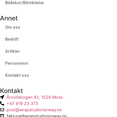
Bildekor/Bilreklame
Annet
Om oss
Bedrift
Artikler
Personvern
Kontakt oss
Kontakt
Årvollskogen 42, 1529 Moss
+47 919 23 373
post@wrapstudionorway.no
faktura@wrapstudionorway.no