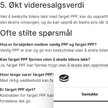
5. Økt videresalgsverdi
Ved å beskytte bilens lakk med farget PPF, kan du opprettho
den ekstra omsorgen, og du kan oppnå en bedre pris når det 
Ofte stilte spørsmål
Hva er forskjellen mellom vanlig PPF og farget PPF?
Vanlig PPF er klar og gir kun beskyttelse uten å endre bilen
Kan farget PPF fjernes uten å skade bilens lakk?
Ja, farget PPF kan fjernes trygt uten å skade den opprinneli
Hvor lenge varer farget PPF?
Med riktig vedlikehold kan farget PPF vare i flere år, avh
Er farget PPF dyrt?
Samtykke
Kostnaden for farget PPF kan variere avhengig av bilens stør
fordelene det gir.