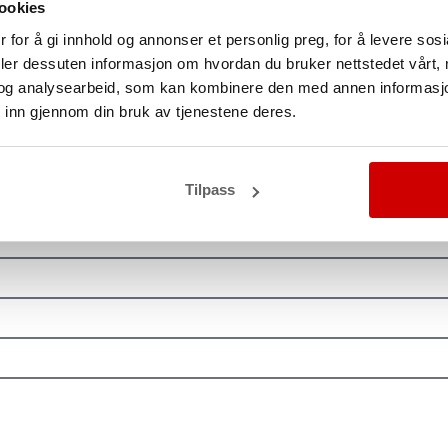
ookies
 for å gi innhold og annonser et personlig preg, for å levere sos
om kan skade bilens lakk, men også en mulighet til å gi bil
deler dessuten informasjon om hvordan du bruker nettstedet vårt,
-skader, kan det bidra til å bevare bilens verdi og utseende
og analysearbeid, som kan kombinere den med annen informasjon d
initivt verdt å vurdere.
 inn gjennom din bruk av tjenestene deres.
Tilpass