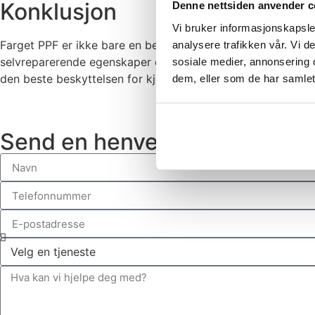
Konklusjon
Denne nettsiden anvender c
Vi bruker informasjonskapsler
Farget PPF er ikke bare en beskyttelse mot de små farene s
analysere trafikken vår. Vi 
selvreparerende egenskaper og muligheten til å forhindre UV
sosiale medier, annonsering 
den beste beskyttelsen for kjøretøyet ditt, er farget PPF def
dem, eller som de har samlet
Send en henvendelse