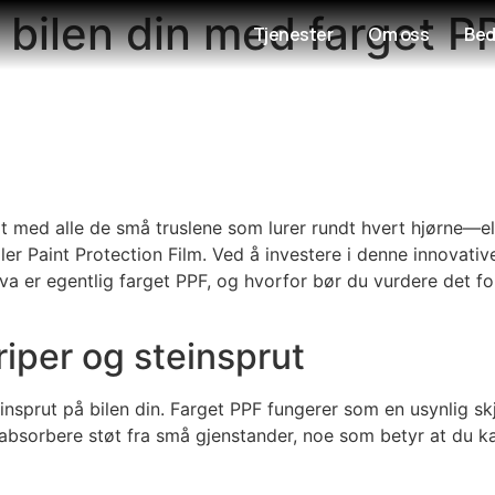
e bilen din med farget P
Tjenester
Om oss
Bed
lt med alle de små truslene som lurer rundt hvert hjørne—ell
er Paint Protection Film. Ved å investere i denne innovative
a er egentlig farget PPF, og hvorfor bør du vurdere det for
riper og steinsprut
teinsprut på bilen din. Farget PPF fungerer som en usynlig 
absorbere støt fra små gjenstander, noe som betyr at du kan