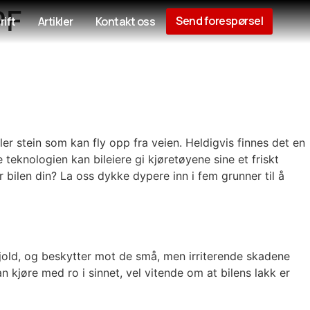
PF
Send forespørsel
rift
Artikler
Kontakt oss
er stein som kan fly opp fra veien. Heldigvis finnes det en
 teknologien kan bileiere gi kjøretøyene sine et friskt
 bilen din? La oss dykke dypere inn i fem grunner til å
skjold, og beskytter mot de små, men irriterende skadene
 kjøre med ro i sinnet, vel vitende om at bilens lakk er