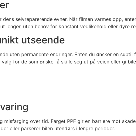
er
dens selvreparerende evner. Når filmen varmes opp, enten 
 ut lenger, uten behov for konstant vedlikehold eller dyre r
unikt utseende
eende uten permanente endringer. Enten du ønsker en subtil fa
t valg for de som ønsker å skille seg ut på veien eller gi bil
varing
g misfarging over tid. Farget PPF gir en barriere mot skadel
der eller parkerer bilen utendørs i lengre perioder.