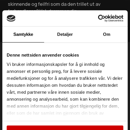
skinnende og feilfri som da den trillet ut av
forhandleren? Vel, drømmen din
Les mer »
Samtykke
Detaljer
Om
Denne nettsiden anvender cookies
Vi bruker informasjonskapsler for å gi innhold og
WrapStudioNorway AS er et dedikert team med til
annonser et personlig preg, for å levere sosiale
sammen 15 års erfaring innen foliering, kjøretøy
mediefunksjoner og for å analysere trafikken vår. Vi deler
tilpasning og fargeendring.
dessuten informasjon om hvordan du bruker nettstedet
vårt, med partnerne våre innen sosiale medier,
annonsering og analysearbeid, som kan kombinere den
Tjenester
med annen informasjon du har gjort tilgjengelig for dem,
PPF
eller som de har samlet inn gjennom din bruk av
tjenestene deres.
Foliering