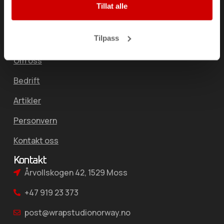
Tillat alle
Solfilm
Bildekor/Bilreklame
Tilpass
Annet
Om oss
Bedrift
Artikler
Personvern
Kontakt oss
Kontakt
Årvollskogen 42, 1529 Moss
+47 919 23 373
post@wrapstudionorway.no