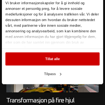
Vi bruker informasjonskapsler for å gi innhold og
Foliering av Bil: Din Billett til Stil og Beskyttelse! 1.
annonser et personlig preg, for å levere sosiale
Hva er Foliering av Bil? En Rask Innføring Bilfoliering,
mediefunksjoner og for å analysere trafikken vår. Vi deler
eller «foliering av bil» som vi sier på godt norsk, er
dessuten informasjon om hvordan du bruker nettstedet
vårt, med partnerne våre innen sosiale medier,
Les mer »
annonsering og analysearbeid, som kan kombinere den
med annen informasjon du har gjort tilgjengelig for dem,
eller som de har samlet inn gjennom din bruk av
tjenestene deres.
Tillat alle
Tilpass
Transformasjon på fire hjul