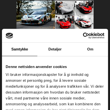
Samtykke
Detaljer
Om
Denne nettsiden anvender cookies
Vi bruker informasjonskapsler for å gi innhold og
annonser et personlig preg, for å levere sosiale
mediefunksjoner og for å analysere trafikken vår. Vi deler
dessuten informasjon om hvordan du bruker nettstedet
vårt, med partnerne våre innen sosiale medier,
6. Beskyttelse og Vedlikehold
annonsering og analysearbeid, som kan kombinere den
med annen informasjon du har gjort tilgjengelig for dem,