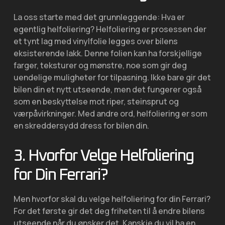
La oss starte med det grunnleggende: Hva er
egentlig helfoliering? Helfoliering er prosessen der
et tynt lag med vinylfolie legges over bilens
eksisterende lakk. Denne folien kan ha forskjellige
farger, teksturer og mønstre, noe som gir deg
uendelige muligheter for tilpasning. Ikke bare gir det
bilen din et nytt utseende, men det fungerer også
som en beskyttelse mot riper, steinsprut og
værpåvirkninger. Med andre ord, helfoliering er som
en skreddersydd dress for bilen din.
3. Hvorfor Velge Helfoliering
for Din Ferrari?
Men hvorfor skal du velge helfoliering for din Ferrari?
For det første gir det deg friheten til å endre bilens
utseende når du ønsker det. Kanskje du vil ha en