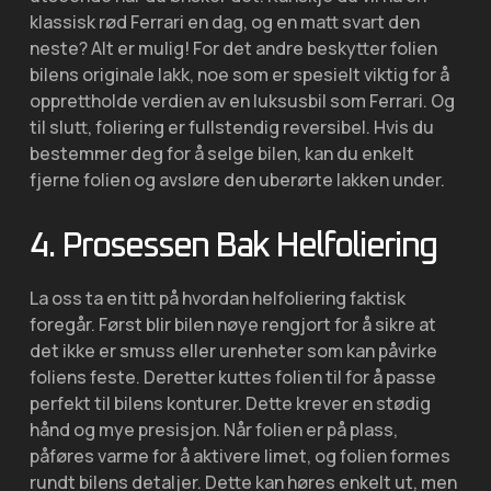
klassisk rød Ferrari en dag, og en matt svart den
neste? Alt er mulig! For det andre beskytter folien
bilens originale lakk, noe som er spesielt viktig for å
opprettholde verdien av en luksusbil som Ferrari. Og
til slutt, foliering er fullstendig reversibel. Hvis du
bestemmer deg for å selge bilen, kan du enkelt
fjerne folien og avsløre den uberørte lakken under.
4. Prosessen Bak Helfoliering
La oss ta en titt på hvordan helfoliering faktisk
foregår. Først blir bilen nøye rengjort for å sikre at
det ikke er smuss eller urenheter som kan påvirke
foliens feste. Deretter kuttes folien til for å passe
perfekt til bilens konturer. Dette krever en stødig
hånd og mye presisjon. Når folien er på plass,
påføres varme for å aktivere limet, og folien formes
rundt bilens detaljer. Dette kan høres enkelt ut, men