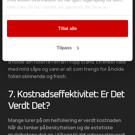
av Din Ferrari
eller som de har samlet inn gjennom din bruk av
tjenestene deres.
En annen fantastisk fordel med helfoliering er
beskyttelsen den gir, spesielt for en bil som Ferrari.
Tillat alle
Folien fungerer som et beskyttende lag mot riper,
steinsprut og solbleking. Dette er spesielt nyttig
hvis du ofte kjører på motorveier eller parkerer
Tilpass
utendørs. Når det gjelder vedlikehold, er det enkelt
å holde din folierte Ferrari i topp stand. En enkel vask
med mild såpe og vann er alt som trengs for å holde
folien skinnende og fresh.
7. Kostnadseffektivitet: Er Det
Verdt Det?
Mange lurer på om helfoliering er verdt kostnaden.
Når du tenker på beskyttelsen og de estetiske
mulighetene det gir, i tillegg til økt videresalgsverdi,