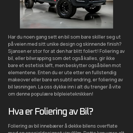
Har du noen gang sett en bil som bare skiller seg ut
på veien med sitt unike design og skinnende finish?
Sjansen er stor for at den har blitt foliert! Foliering av
bil, eller bilwrapping som det også kalles, gir ikke
bare et estetisk løft, men beskytter også bilen mot
elementene. Enten du er ute etter en fullstendig
makeover eller bare en subtil endring, er foliering av
bil løsningen. La oss dykke inn i alt du trenger å vite
om denne populære bilpleieteknikken!
Hva er Foliering av Bil?
Foliering av bil innebærer å dekke bilens overflate
med en spesialdesignet vinylfilm. Dette kan være alt