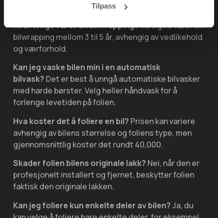
Foliering av Bil
Tilpass
Hvor lenge varer en bilwrapping?
Vanligvis varer en
bilwrapping mellom 3 til 5 år, avhengig av vedlikehold
og værforhold.
Kan jeg vaske bilen min i en automatisk
bilvask?
Det er best å unngå automatiske bilvasker
med harde børster. Velg heller håndvask for å
forlenge levetiden på folien.
Hva koster det å foliere en bil?
Prisen kan variere
avhengig av bilens størrelse og foliens type, men
gjennomsnittlig koster det rundt 40,000.
Skader folien bilens originale lakk?
Nei, når den er
profesjonelt installert og fjernet, beskytter folien
faktisk den originale lakken.
Kan jeg foliere kun enkelte deler av bilen?
Ja, du
kan velge å foliere bare enkelte deler, for eksempel