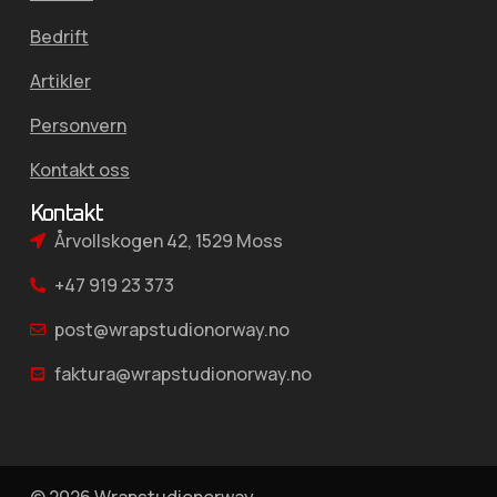
Bedrift
Artikler
Personvern
Kontakt oss
Kontakt
Årvollskogen 42, 1529 Moss
+47 919 23 373
post@wrapstudionorway.no
faktura@wrapstudionorway.no
© 2026 Wrapstudionorway