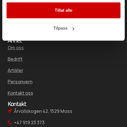
Foliering
Tillat alle
Solfilm
Tilpass
Bildekor/Bilreklame
Annet
Om oss
Bedrift
Artikler
Personvern
Kontakt oss
Kontakt
Årvollskogen 42, 1529 Moss
+47 919 23 373