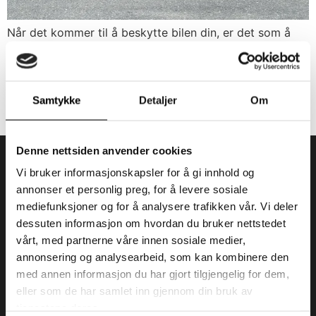
Når det kommer til å beskytte bilen din, er det som å
velge mellom to superhelter: Paint Protection Film (PPF)
og keramisk coating. Begge har sine unike superkrefter,
men hvilken løsning er den beste for din bil? La oss ta
en humoristisk og vennlig tur gjennom bilbeskyttelsens
Samtykke
Detaljer
Om
verden! Hva er PPF og hvorfor er det […]
Denne nettsiden anvender cookies
Vi bruker informasjonskapsler for å gi innhold og
annonser et personlig preg, for å levere sosiale
WrapStudioNorway AS er et dedikert team med til
mediefunksjoner og for å analysere trafikken vår. Vi deler
sammen 15 års erfaring innen foliering, kjøretøy
dessuten informasjon om hvordan du bruker nettstedet
tilpasning og fargeendring.
vårt, med partnerne våre innen sosiale medier,
annonsering og analysearbeid, som kan kombinere den
med annen informasjon du har gjort tilgjengelig for dem,
Tjenester
eller som de har samlet inn gjennom din bruk av
PPF
tjenestene deres.