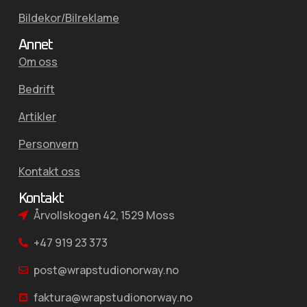
Bildekor/Bilreklame
Annet
Om oss
Bedrift
Artikler
Personvern
Kontakt oss
Kontakt
Årvollskogen 42, 1529 Moss
+47 919 23 373
post@wrapstudionorway.no
faktura@wrapstudionorway.no