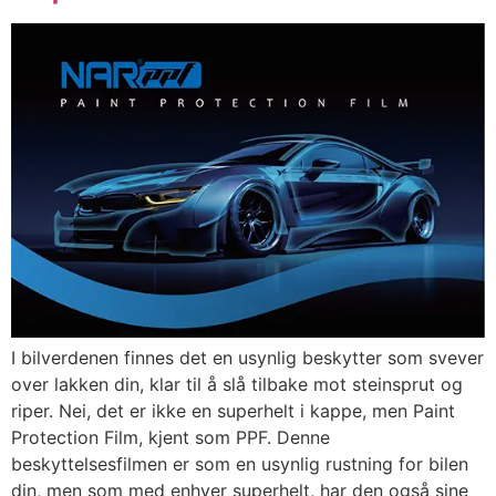
I bilverdenen finnes det en usynlig beskytter som svever
over lakken din, klar til å slå tilbake mot steinsprut og
riper. Nei, det er ikke en superhelt i kappe, men Paint
Protection Film, kjent som PPF. Denne
beskyttelsesfilmen er som en usynlig rustning for bilen
din, men som med enhver superhelt, har den også sine