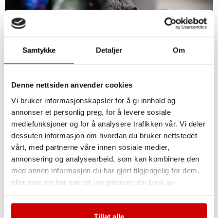
Samtykke
Detaljer
Om
Denne nettsiden anvender cookies
Vi bruker informasjonskapsler for å gi innhold og
annonser et personlig preg, for å levere sosiale
Alt om Wrapping Foliering av Bil. Hva er det med
mediefunksjoner og for å analysere trafikken vår. Vi deler
wrapping foliering av bil som har fått bileiere til å hoppe
dessuten informasjon om hvordan du bruker nettstedet
på denne trenden med begge føttene? Kanskje er det
vårt, med partnerne våre innen sosiale medier,
friheten til å forvandle sitt kjøretøy med et unikt design,
annonsering og analysearbeid, som kan kombinere den
eller kanskje det er beskyttelsen det gir mot vær og
med annen informasjon du har gjort tilgjengelig for dem,
vind. Uansett grunnen, har wrapping […]
eller som de har samlet inn gjennom din bruk av
tjenestene deres.
Bilfoliering med Asker
Tillat alle